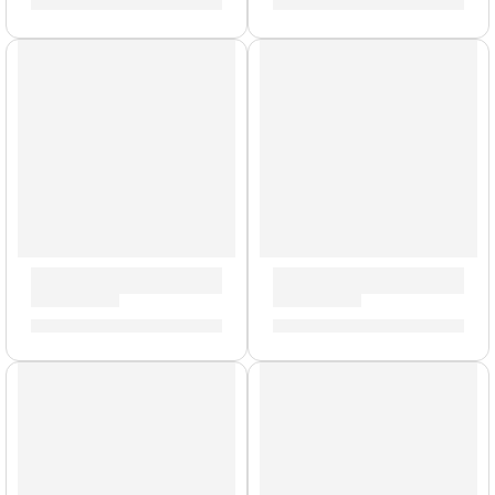
S/
871.00
S/
3,112.00
Modelo UK
Gabinete de Guitarra ”PPC-212-V” | Orange
Amplificador de Guitarra ”C
S/
3,740.00
S/
221.00
Modelo UK
Modelo UK