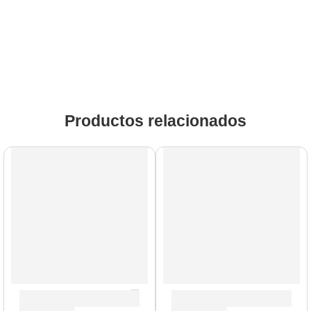
Productos relacionados
Modelo UK
Gabinete de Guitarra ”PPC-212” | Orange
Gabinete de Guitarra ”PPC-1