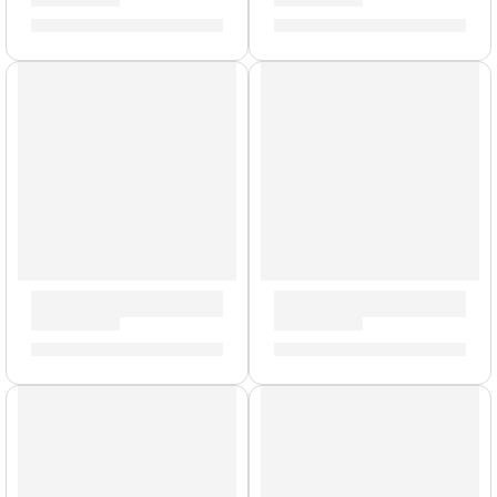
S/
3,740.00
S/
1,592.00
Precio Bomba
Combo de Guitarra ”Tremlord 30” | Orange
Mini Amplificador para Bajo
S/
4,623.00
-
S/
4,854.00
S/
175.00
Modelo UK