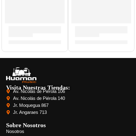
Amplificador de Guitarra ”RK50C-NEO-MK3-V2” | Orange
Parlante de Bajo ”OBC-810”
S/
10,620.00
S/
8,282.00
Visita Nuestras Tiendas:
Av. Nicolás de Piérola 106
Av. Nicolás de Piérola 140
Jr. Moquegua 867
Jr. Angaraes 713
Sobre Nosotros
Nosotros