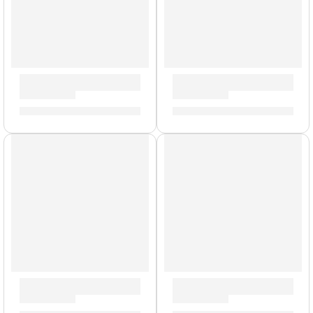
Amplificador de Guitarra ”TAR-20G” | Valeton
Gabinete de Bajo ”OBC-115”
S/
590.00
S/
3,101.00
Amplificador de Batería »AP33» | Medeli
Cabezal de Bajo ”4-STROKE