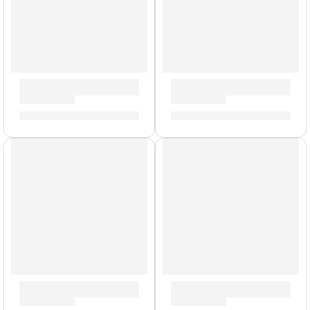
Guitarra Acústica con Cuerdas de Metal ”SAC-20” | Clevan
Guitarra Acústica ”Vibra 100
S/
480.00
S/
610.00
Guitarras Acústicas ”NXT D” | Eko
Guitarras Acústicas ”Ranger