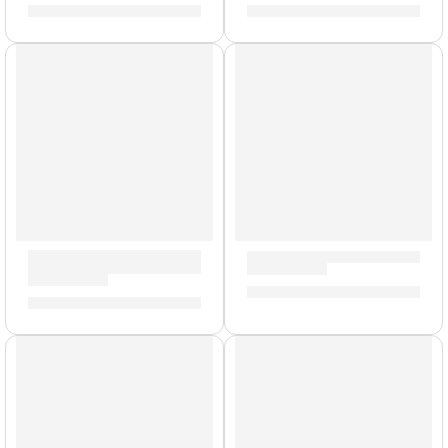
S/
596.00
S/
863.00
-
S/
905.00
Cuerdas de Nylon
Guitarra Acústica »ST-240C
Guitarra Acústica con Cuerdas de Nylon ”CAG230CN” | Me
S/
275.00
S/
250.00