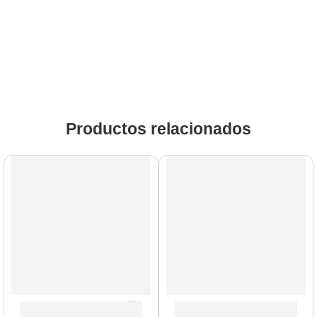
Productos relacionados
Cuerdas de Metal
Cuerdas de Metal
Guitarra Acústica con Cuerdas de Metal ”AG39C” | Memphi
Guitarra Acústica con Cuerd