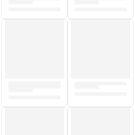
S/
259.00
S/
395.00
Cuerdas de Nylon
Guitarra Acústica »ST-120C
Guitarra Acústica con Cuerdas de Nylon ”CAG230CN” | Me
S/
335.00
S/
250.00
Cuerdas de Metal