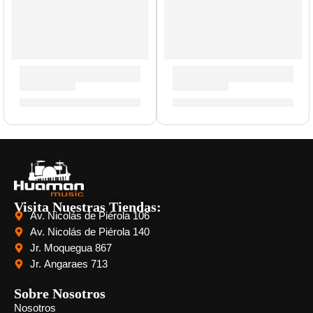
Guitarra Acústica ”Tri D” | Eko
Guitarra Electroacústica ”Vi
S/
860.00
S/
841.00
Visita Nuestras Tiendas:
Av. Nicolás de Piérola 106
Av. Nicolás de Piérola 140
Jr. Moquegua 867
Jr. Angaraes 713
Sobre Nosotros
Nosotros