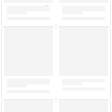
Guitarra Acústica con Cuerdas de Nylon ”CAG230CN” | Me
Guitarra Acústica con Cuerd
S/
250.00
S/
395.00
Cuerdas de Metal
Guitarra Acústica »ST-240C
Guitarra Acústica con Cuerdas de Metal ”SAC-20” | Clevan
S/
275.00
S/
480.00