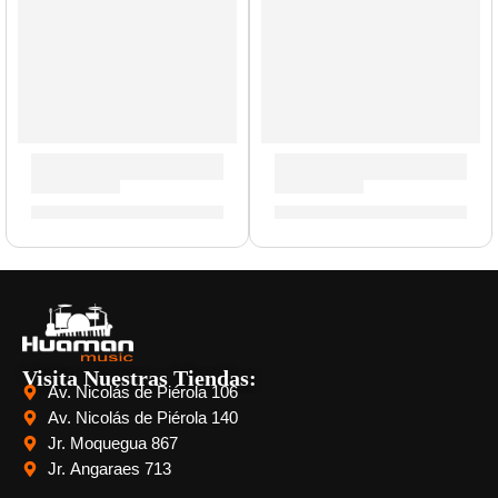
Guitarras Acústicas ”CS-5” | Eko
Guitarra Acústica ”CS-15” |
S/
301.00
-
S/
317.00
S/
581.00
Visita Nuestras Tiendas:
Av. Nicolás de Piérola 106
Av. Nicolás de Piérola 140
Jr. Moquegua 867
Jr. Angaraes 713