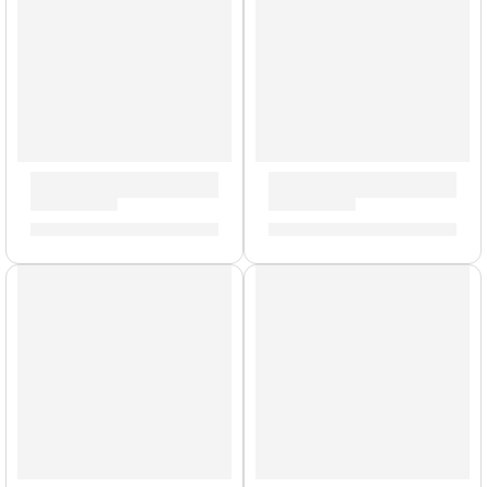
Guitarras Acústicas ”Ranger VI VR” | Eko
Pack de Guitarra Acústica ”
S/
863.00
-
S/
905.00
S/
363.00
Cuerdas de Metal