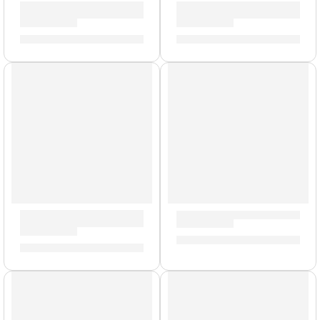
Guitarra Acústica con Cuerdas de Metal ”AG39C” | Memphi
Guitarras Acústicas ”One D”
S/
259.00
S/
665.00
Cuerdas de Metal
Guitarra Acústica »ST-250GC
Guitarra Acústica con Cuerdas de Metal ”AG39C” | Memphi
S/
289.00
S/
259.00
AGOTADO