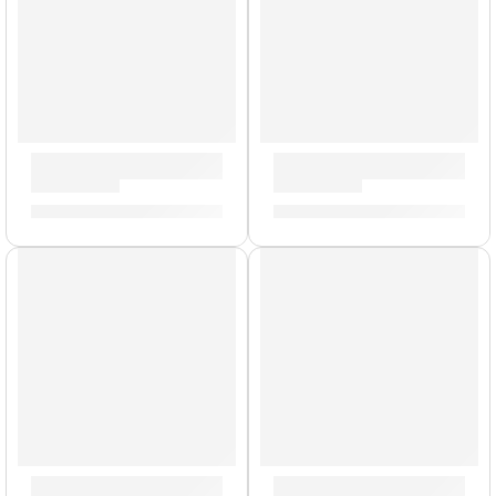
Guitarra Eléctrica »SQ20-BK» | Memphis
Guitarra Eléctrica ”VL-480” 
S/
409.00
S/
1,169.00
AGOTADO
Guitarra Eléctrica ”MIA SA Blues” | Eko
Guitarra Eléctrica ”S-300 V” 