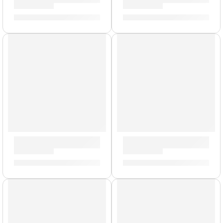
S/
1,786.00
S/
767.00
Guitarra Eléctrica ”VR 2-90” | Eko
Guitarra Eléctrica ”VL-480” 
S/
781.00
S/
1,033.00
AGOTADO