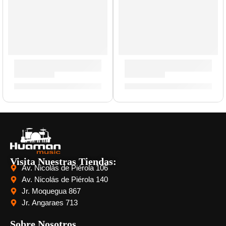
Guitarra Eléctrica ”S-300” | Eko
Guitarra Eléctrica ”VR 2-90”
S/
727.00
S/
906.00
Visita Nuestras Tiendas:
Av. Nicolás de Piérola 106
Av. Nicolás de Piérola 140
Jr. Moquegua 867
Jr. Angaraes 713
Sobre Nosotros