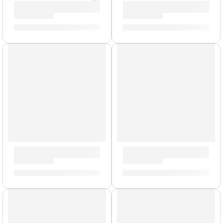
Guitarra Eléctrica ”S-350” | Eko
Guitarra Eléctrica ”SA-350” 
S/
789.00
S/
1,811.00
AGOTADO
Guitarra Eléctrica ”S-300 V” | Eko
Guitarra Eléctrica ”DV-10” |
S/
767.00
S/
1,033.00
AGOTADO