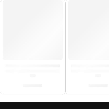
Guitarra Eléctrica »RF-20» | Rockstar
Guitarra Eléctrica 
(0.0)
(5.0)
S/
599.00
S/
781.00