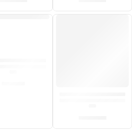
S/
1,033.00
S/
1,811.00
DO
 Eléctrica ”S-300” | Eko
(5.0)
S/
727.00
Guitarra Eléctrica ”MIA SA Blu
(5.0)
S/
1,786.00