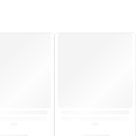
DO
 Eléctrica ”DV-10” | Eko
Guitarra Eléctrica ”SA-350” | 
(5.0)
(5.0)