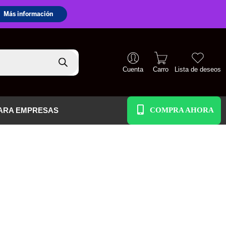
Cuenta
Carro
Lista de deseos
+51 938 586 391
ARA EMPRESAS