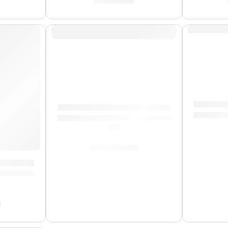
S/
767.00
AGOTA
Guitarra
Guitarra Eléctrica ”VL-480” | Eko
(5.0)
S/
1,169.00
”VL-480” | Eko
0