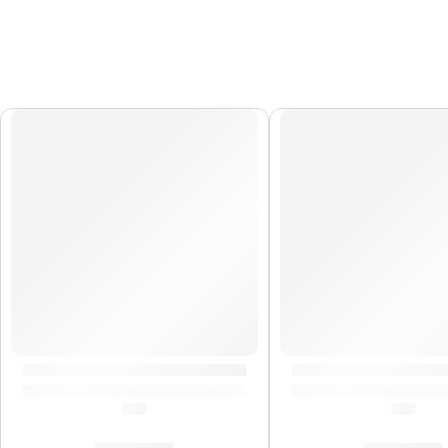
Guitarra Eléctrica »RF-20» | Rockstar
Guitarra Eléctrica 
(0.0)
(5.0)