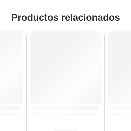
Productos relacionados
AGOTADO
AGOTA
”VT-380” | Eko
Guitarra Eléctrica ”S-350 V” | Eko
Guitarra
(5.0)