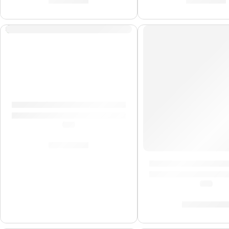
S/
599.00
S/
714.00
AGOTADO
Guitarra Eléctrica »SQ20-BK» | Memphis
(0.0)
S/
409.00
Guitarra Eléctrica 
(5.0)
S/
1,033.0