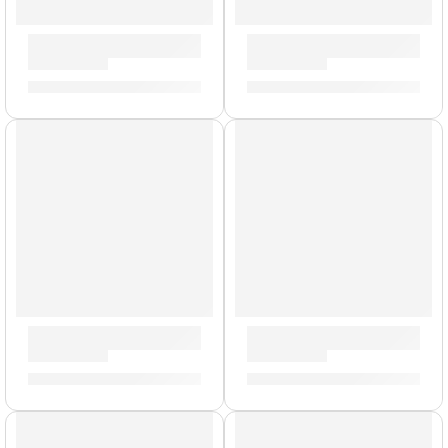
Parche Hidráulico de 16” para Tarola ”TT16HG” | Evans
Parche de 15” para Tarola S
S/
102.00
S/
77.00
Parche G1 Coated de 15” para Tarola ”B15G1” | Evans
Parche G2 Coated de 16” pa
S/
84.00
S/
85.00
AGOTADO