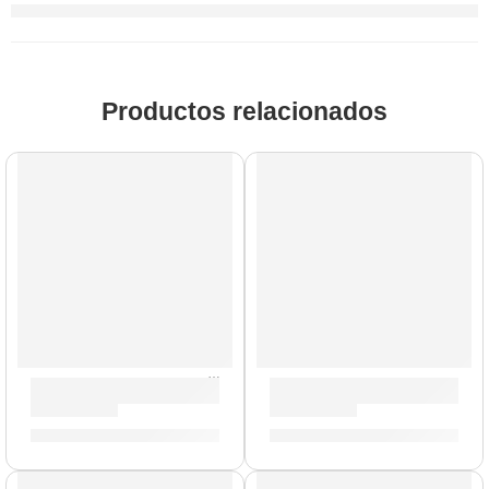
Productos relacionados
AGOTADO
Parche EC2S Clear de 18” para Tom ”TT18EC2S” | Evans
Parche Hidráulico de 16” pa
S/
124.00
S/
102.00