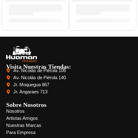
Parche Resonante de 15” para Tarola ”TT15RBG” | Evans
Parche EQ3 Clear de 18” p
S/
95.00
S/
211.00
Visita Nuestras Tiendas:
Av. Nicolás de Piérola 106
Av. Nicolás de Piérola 140
Jr. Moquegua 867
Jr. Angaraes 713
Sobre Nosotros
Nosotros
Artistas Amigos
Nuestras Marcas
Para Empresa