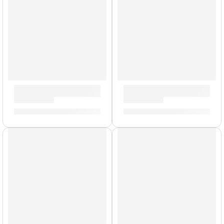
Parche EQ4 Transparente de 18” para Bombo ”BD18GB4” |
Parche EC Resonante de 15”
S/
161.00
S/
99.00
AGOTADO