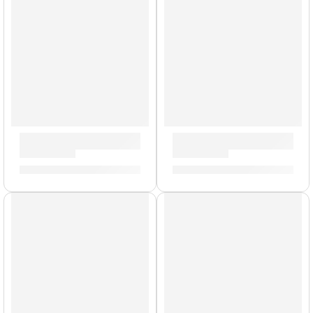
Parche UV2 Coated de 15” para Tarola ”B15UV2” | Evans
Parche G12 Coated de 15” p
S/
100.00
S/
84.00