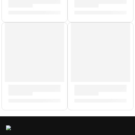
Doble Pedal Sustain «VFP2/10» | StudioLogic
Pedal Footswitch ”FS-2” | O
S/
244.00
S/
177.00
Pedal Footswitch ”FS1 Mini” | Orange
Pedal de Efectos Coral Mod I
S/
104.00
S/
317.00