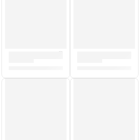
Pedal de Efectos ”PD Terror Stamp” | Orange
Pedal Multiefectos en Tira D
S/
818.00
S/
350.00
AGOTADO