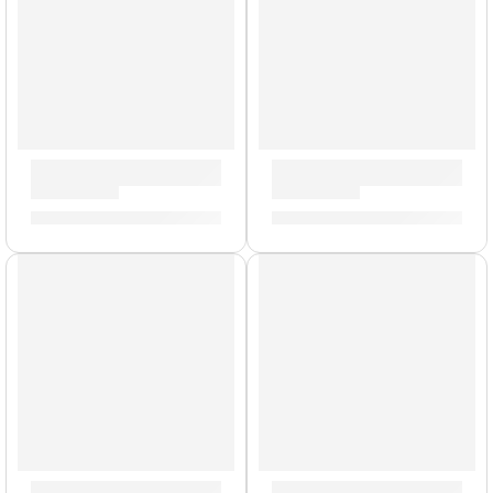
Pedal Multiefectos en Tira Looper Mini ”MES-7” | Valeton
Pedal de Volumen y Wah ”EP-
S/
187.00
S/
350.00
AGOTADO