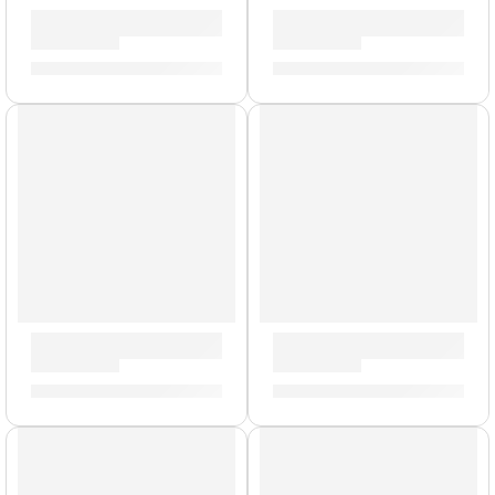
Pedalera Multiefectos ”GP-200R” | Valeton
Pedal de Expresión y Volume
S/
1,858.00
S/
179.00
Multiefectos en Tira Dapper ”VES-1” | Valeton
Pedal de Efectos ”Fur Coat”
S/
462.00
S/
596.00
AGOTADO