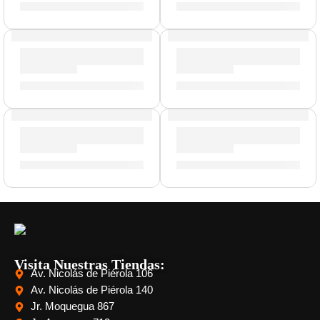
S/
88.00
S/
143.00
Baquetas Heavy »H6AWN» | Zildjian
Pad de Práctica con Acondici
S/
88.00
S/
212.00
-
S/
329.00
Mochila Premium para Platillos »ZRCV24» | Zildjian
Mochila Portalaptop »T9001» 
S/
1,003.00
S/
329.00
Visita Nuestras Tiendas:
Av. Nicolás de Piérola 106
Av. Nicolás de Piérola 140
Jr. Moquegua 867