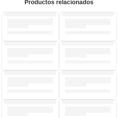
Productos relacionados
Funda para Baquetas »ZSB» | Zildjian
Cera Antideslizante para Ba
S/
70.00
S/
23.00
Pad de Práctica Negro »ZXPPRCP06» | Zildjian
Par de Mazos Blancos »ZSDM
S/
212.00
S/
139.00
Mazo de Gong »ZGM» | Zildjian
Brazo con Clamp para Platillo
S/
239.00
S/
159.00
AGOTADO
Baquetas Mike Mangini »ASMM» | Zildjian
Porta Baquetas »PSSB» | Zil