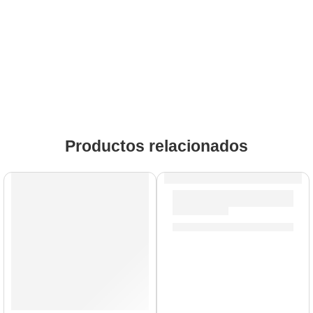
Productos relacionados
Pad de Práctica con Acondici
S/
212.00
-
S/
329.00