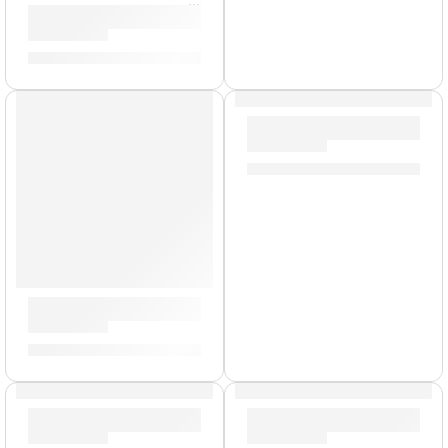
Pad de Práctica Negro »ZXPPRCP06» | Zildjian
S/
212.00
Pad de Práctica Genuine | Zil
S/
89.00
-
S/
195.00
Baquetas Heavy »H6AWN» | Zildjian
S/
88.00
AGOTADO
Par de Mazos Blancos »ZSDMTB» | Zildjian
Porta Baquetas Travis Barker