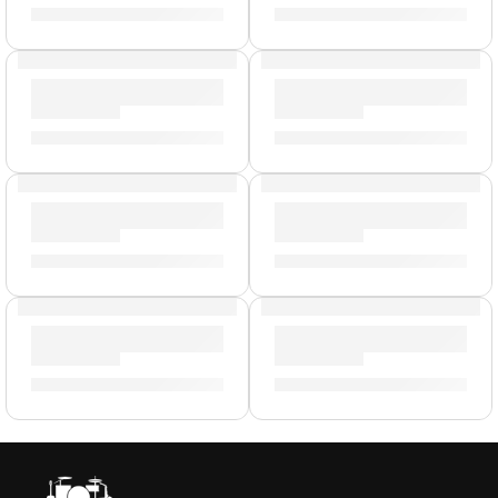
S/
139.00
S/
154.00
AGOTADO
Porta Baquetas »PSSB» | Zildjian
Alfombra Deluxe »ZRUG1» | Z
S/
143.00
S/
478.00
Mazo de Gong »ZGM» | Zildjian
Pack de Felpas para Platillo 
S/
239.00
S/
49.00
AGOTADO
Remaches para Platillos »ZRIVET» | Zildjian
Baquetas Heavy »H5AWN» | Z
S/
25.00
S/
88.00