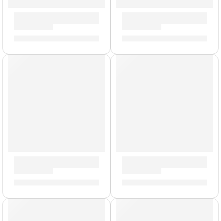
Trombón de Bara »JTB700Q» | Jupiter
Saxo Alto ”JAS1100SQ” | Ju
S/
3,499.00
S/
8,690.00
AGOTADO
Flauta Traversa Profesional ”JFL700RO” | Jupiter
Saxo Alto ”JAS1100SGQ” | J
S/
2,259.00
S/
8,179.00
AGOTADO