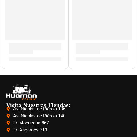
Trombón de Bara »JTB730A» | Jupiter
Clarinete Profesional ”JCL7
S/
2,999.00
S/
2,433.00
Visita Nuestras Tiendas:
Av. Nicolás de Piérola 106
Av. Nicolás de Piérola 140
Jr. Moquegua 867
Jr. Angaraes 713