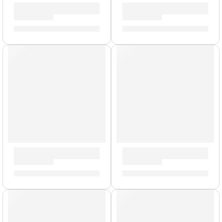
Trompeta Profesional ”JTR1110RQ” | Jupiter
Flauta Traversa Profesional 
S/
5,249.00
S/
2,179.00
Trombón de Bara ”JTB1100R” | Jupiter
Trombón de Bara ”JTB1100RQ
S/
4,059.00
S/
4,289.00
AGOTADO