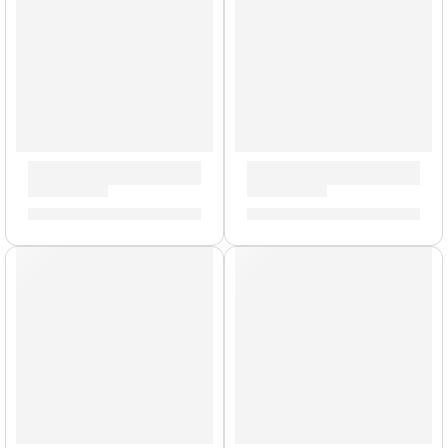
Trombón de Bara ”JTB1100” | Jupiter
Trompeta Profesional ”JTR50
S/
3,800.00
S/
2,988.00