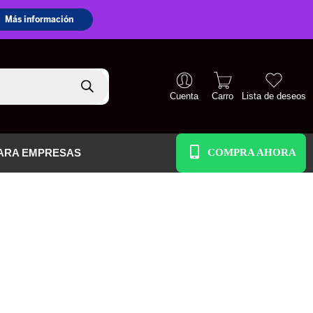
Cuenta
Carro
Lista de deseos
+51 938 586 391
ARA EMPRESAS