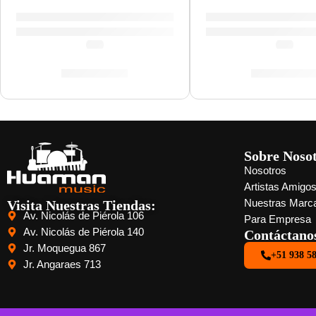
Guitarra Eléctrica ”VL-480 GT-V” | Eko
Guitarra Eléctrica 
(5.0)
(5.0)
S/
1,169.00
S/
1,080.0
Sobre Noso
Nosotros
Artistas Amigo
Visita Nuestras Tiendas:
Nuestras Marc
Av. Nicolás de Piérola 106
Para Empresa
Av. Nicolás de Piérola 140
Contáctano
Jr. Moquegua 867
+51 938 5
Jr. Angaraes 713