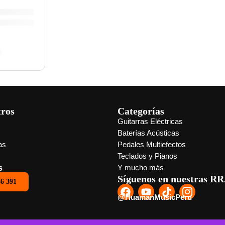
”VL-480” | Eko
0
tros
Categorías
Guitarras Eléctricas
s
Baterías Acústicas
as
Pedales Multiefectos
Teclados y Pianos
s
Y mucho más
Síguenos en nuestras RR
86 391
@HuamanMusicPeru