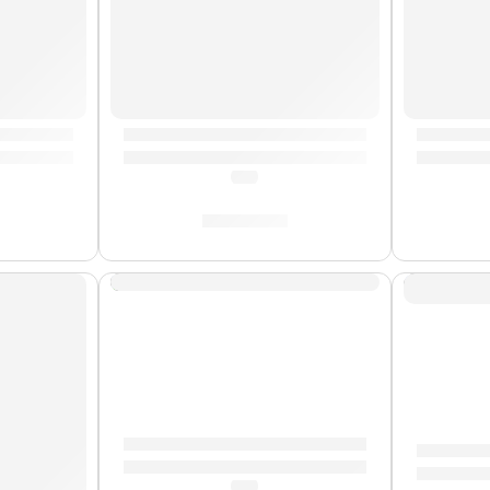
”S-300” | Eko
Guitarra Eléctrica ”S-350 V” | Eko
Guitarra
(5.0)
S/
767.00
AGOTADO
Guitarra Eléctrica ”S-350” | Eko
Guitarra
(5.0)