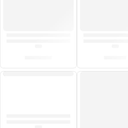
Guitarra Eléctrica ”SA-750” | Eko
Guitarra Eléctrica 
(5.0)
(5.0)
S/
2,152.00
S/
727.00
Guitarra Eléctrica ”VT-380” | Eko
(5.0)