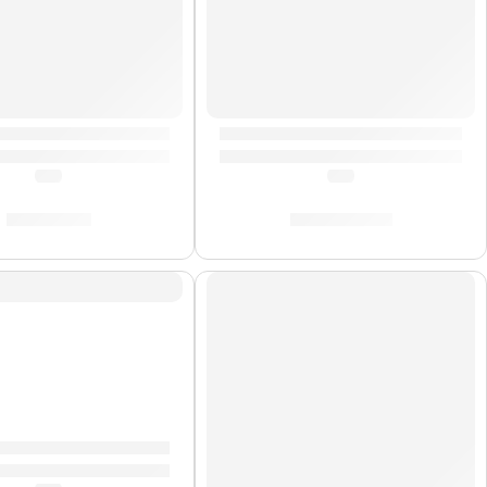
 Eléctrica ”S-350” | Eko
Guitarra Eléctrica ”DV-10” | E
(5.0)
(5.0)
S/
789.00
S/
1,033.00
AGOTADO
 Eléctrica »RF-20» | Rockstar