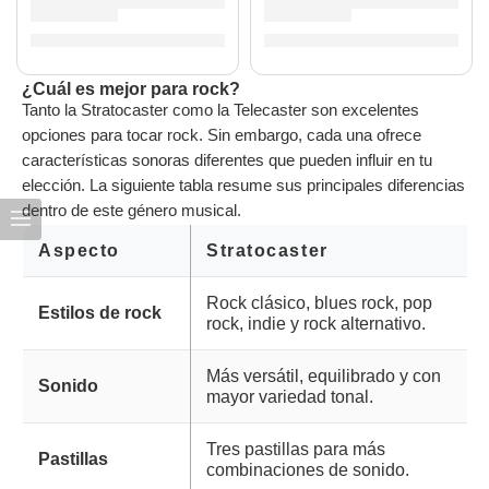
Guitarra Eléctrica Colección Debut Stratocaster HSS Dakota
Guitarra Eléctrica Squier Son
S/
678.00
S/
1,061.00
¿Cuál es mejor para rock?
Tanto la Stratocaster como la Telecaster son excelentes
opciones para tocar rock. Sin embargo, cada una ofrece
características sonoras diferentes que pueden influir en tu
elección. La siguiente tabla resume sus principales diferencias
dentro de este género musical.
Aspecto
Stratocaster
Rock clásico, blues rock, pop
Estilos de rock
rock, indie y rock alternativo.
Más versátil, equilibrado y con
Sonido
mayor variedad tonal.
Tres pastillas para más
Pastillas
combinaciones de sonido.