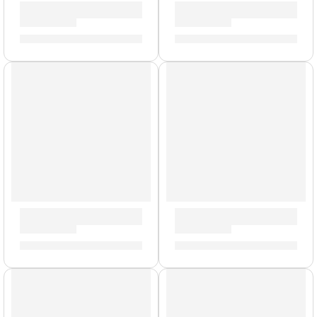
Guitarra Eléctrica ”VR 2-90” | Eko
Guitarra Eléctrica ”SA-350” 
S/
906.00
S/
1,811.00
AGOTADO
Guitarra Eléctrica ”VL-480” | Eko
Guitarra Eléctrica ”S-300” | 
S/
1,033.00
S/
727.00
AGOTADO