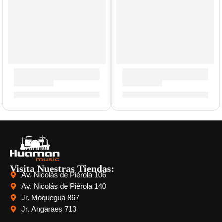
Guitarra Eléctrica ”S-350” | Eko
Guitarra Eléctrica ”S-300” | 
S/
789.00
S/
756.00
Visita Nuestras Tiendas:
Av. Nicolás de Piérola 106
Av. Nicolás de Piérola 140
Jr. Moquegua 867
Jr. Angaraes 713