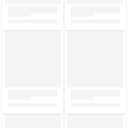
Guitarra Eléctrica ”VR 2-90” | Eko
Guitarra Eléctrica ”VL-480” 
S/
781.00
S/
1,033.00
AGOTADO
Guitarra Eléctrica ”S-350” | Eko
Guitarra Eléctrica ”S-300 V” 
S/
789.00
S/
767.00
AGOTADO